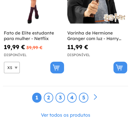
Fato de Elite estudante
Varinha de Hermione
para mulher - Netflix
Granger com luz - Harry
Potter
19,99 €
11,99 €
39,99 €
DISPONÍVEL
DISPONÍVEL
1
2
3
4
5
Ver todos os produtos