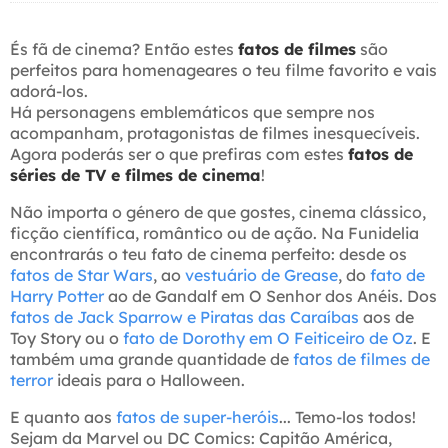
És fã de cinema? Então estes
fatos de filmes
são
perfeitos para homenageares o teu filme favorito e vais
adorá-los.
Há personagens emblemáticos que sempre nos
acompanham, protagonistas de filmes inesquecíveis.
Agora poderás ser o que prefiras com estes
fatos de
séries de TV e filmes de cinema
!
Não importa o género de que gostes, cinema clássico,
ficção científica, romântico ou de ação. Na Funidelia
encontrarás o teu fato de cinema perfeito: desde os
fatos de Star Wars
, ao
vestuário de Grease
, do
fato de
Harry Potter
ao de Gandalf em O Senhor dos Anéis. Dos
fatos de Jack Sparrow e Piratas das Caraíbas
aos de
Toy Story ou o
fato de Dorothy em O Feiticeiro de Oz
. E
também uma grande quantidade de
fatos de filmes de
terror
ideais para o Halloween.
E quanto aos
fatos de super-heróis
... Temo-los todos!
Sejam da Marvel ou DC Comics: Capitão América,