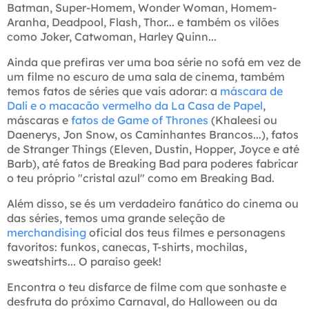
Batman, Super-Homem, Wonder Woman, Homem-
Aranha, Deadpool, Flash, Thor... e também os vilões
como Joker, Catwoman, Harley Quinn...
Ainda que prefiras ver uma boa série no sofá em vez de
um filme no escuro de uma sala de cinema, também
temos fatos de séries que vais adorar: a
máscara de
Dalí e o macacão vermelho da La Casa de Papel
,
máscaras e
fatos de Game of Thrones
(Khaleesi ou
Daenerys, Jon Snow, os Caminhantes Brancos...), fatos
de Stranger Things (Eleven, Dustin, Hopper, Joyce e até
Barb), até fatos de Breaking Bad para poderes fabricar
o teu próprio "cristal azul" como em Breaking Bad.
Além disso, se és um verdadeiro fanático do cinema ou
das séries, temos uma grande seleção de
merchandising
oficial dos teus filmes e personagens
favoritos: funkos, canecas, T-shirts, mochilas,
sweatshirts... O paraíso geek!
Encontra o teu disfarce de filme com que sonhaste e
desfruta do próximo Carnaval, do Halloween ou da