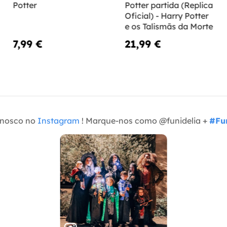
Potter
Potter partida (Replica
Oficial) - Harry Potter
e os Talismãs da Morte
7,99 €
21,99 €
onosco no
Instagram
! Marque-nos como @funidelia +
#Fun