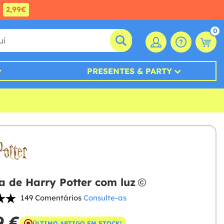
e
2,99€
0
PRESENTES & PARTY
a de Harry Potter com luz
149 Comentários
Consulte-as
9 €
ÚLTIMO ARTIGO EM STOCK!