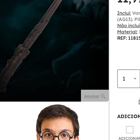
Inclui:
Var
(AG13). Pi
Não inclui
Material:
1
REF: 1181
Ampliar
ADICIO
ADICIONA