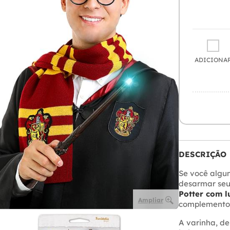
ADICIONA
DESCRIÇÃO
Se você algu
desarmar seu
Potter com l
Ampliar
complemento 
A varinha, d