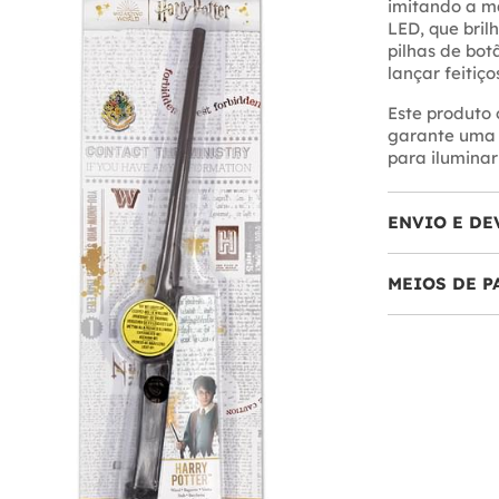
imitando a m
LED, que bril
pilhas de bot
lançar feitiç
Este produto 
garante uma 
para ilumina
ENVIO E DE
MEIOS DE 