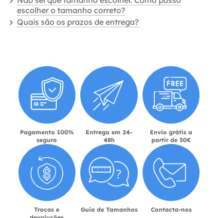
Não sei que tamanho escolher. Como posso
escolher o tamanho correto?
Quais são os prazos de entrega?
Pagamento 100%
Entrega em 24-
Envio grátis a
seguro
48h
partir de 50€
Trocas e
Guia de Tamanhos
Contacta-nos
devoluções