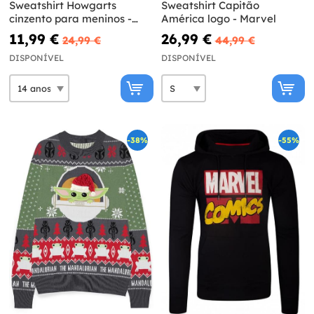
Sweatshirt Howgarts
Sweatshirt Capitão
cinzento para meninos -
América logo - Marvel
Harry Potter
11,99 €
26,99 €
24,99 €
44,99 €
DISPONÍVEL
DISPONÍVEL
-38%
-55%