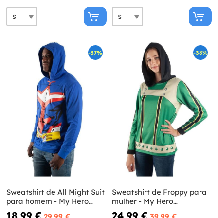
-37%
-38%
Sweatshirt de All Might Suit
Sweatshirt de Froppy para
para homem - My Hero
mulher - My Hero
Academia
Academia
18,99 €
24,99 €
29,99 €
39,99 €