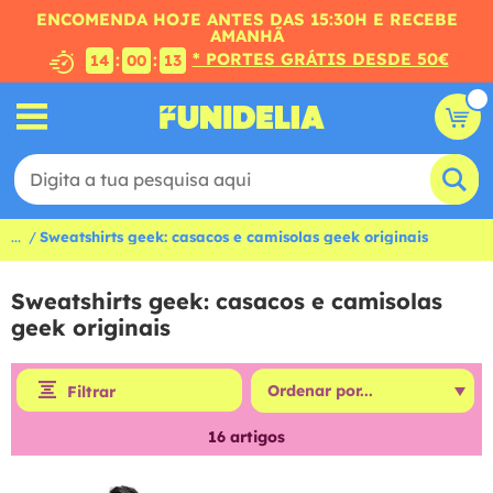
ENCOMENDA HOJE ANTES DAS 15:30H E RECEBE
AMANHÃ
* PORTES GRÁTIS DESDE 50€
:
:
14
00
13
...
Sweatshirts geek: casacos e camisolas geek originais
Sweatshirts geek: casacos e camisolas
geek originais
Filtrar
16
artigos