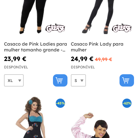
Casaco de Pink Ladies para
Casaco Pink Lady para
mulher tamanho grande -
mulher
Grease
23,99 €
24,99 €
49,99 €
DISPONÍVEL
DISPONÍVEL
-45%
-62%