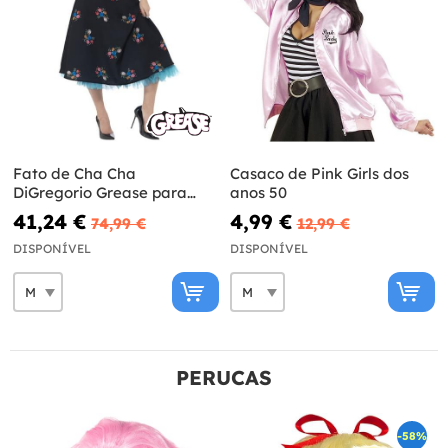
Fato de Cha Cha
Casaco de Pink Girls dos
DiGregorio Grease para
anos 50
mulher
41,24 €
4,99 €
74,99 €
12,99 €
DISPONÍVEL
DISPONÍVEL
PERUCAS
-58%