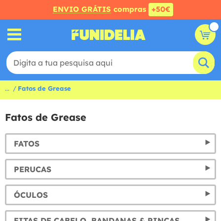
ENVIO GRÁTIS
compras
+50€
...
Fatos de Grease
Fatos de Grease
FATOS
PERUCAS
ÓCULOS
FITAS DE CABELO, BANDANAS & PINÇAS