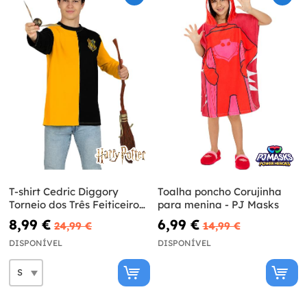
T-shirt Cedric Diggory
Toalha poncho Corujinha
Torneio dos Três Feiticeiros
para menina - PJ Masks
para adulto - Harry Potter
8,99 €
6,99 €
24,99 €
14,99 €
DISPONÍVEL
DISPONÍVEL