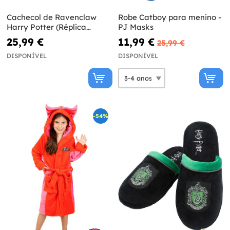
Cachecol de Ravenclaw
Robe Catboy para menino -
Harry Potter (Réplica
PJ Masks
oficial)
25,99 €
11,99 €
25,99 €
DISPONÍVEL
DISPONÍVEL
-54%