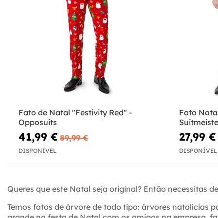
Fato de Natal "Festivity Red" -
Fato Natal
Opposuits
Suitmeiste
41,99 €
27,99 €
89,99 €
DISPONÍVEL
DISPONÍVEL
Queres que este Natal seja original? Então necessitas 
Temos fatos de árvore de todo tipo: árvores natalícias p
grande na festa de Natal com os amigos na empresa, fa