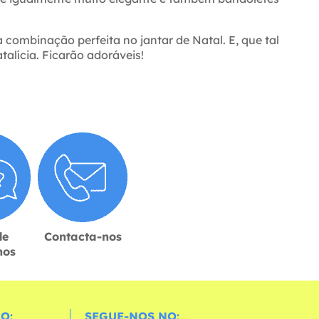
 combinação perfeita no jantar de Natal. E, que tal
alícia. Ficarão adoráveis!
de
Contacta-nos
hos
O:
SEGUE-NOS NO: