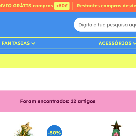
NVIO GRÁTIS
compras
+50€
Restantes compras
desd
FANTASIAS
ACESSÓRIOS
Foram encontrados:
12
artigos
-50%