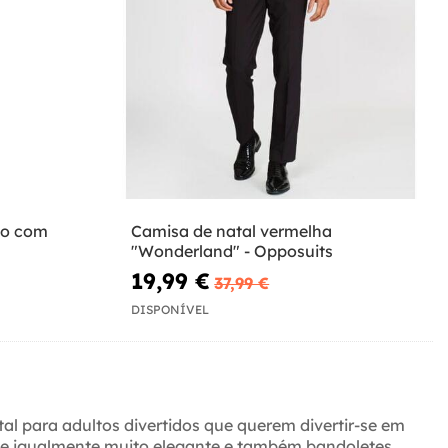
ho com
Camisa de natal vermelha
"Wonderland" - Opposuits
19,99 €
37,99 €
DISPONÍVEL
tal para adultos divertidos que querem divertir-se em
o e igualmente muito elegante e também bandoletes