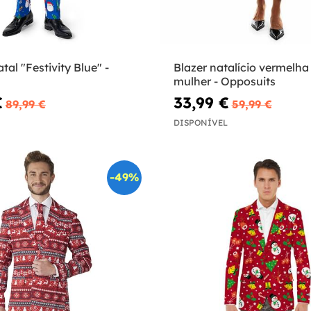
tal "Festivity Blue" -
Blazer natalício vermelha
mulher - Opposuits
€
33,99 €
89,99 €
59,99 €
DISPONÍVEL
-49%