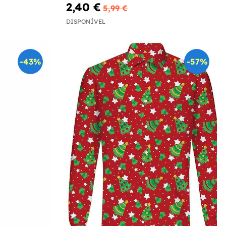
2,40 €
5,99 €
DISPONÍVEL
-43%
-57%