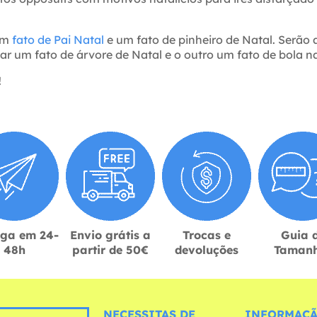
 um
fato de Pai Natal
e um fato de pinheiro de Natal. Serão a
 um fato de árvore de Natal e o outro um fato de bola nat
!
ega em 24-
Envio grátis a
Trocas e
Guia 
48h
partir de 50€
devoluções
Taman
NECESSITAS DE
INFORMAÇÃ