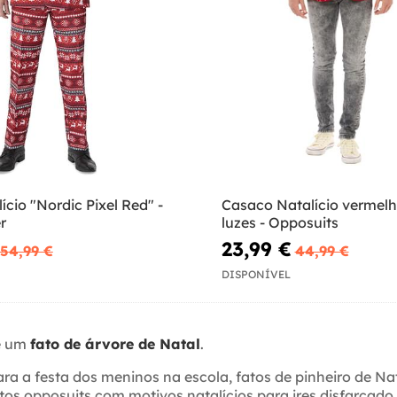
ício "Nordic Pixel Red" -
Casaco Natalício vermel
r
luzes - Opposuits
23,99 €
54,99 €
44,99 €
DISPONÍVEL
de um
fato de árvore de Natal
.
ara a festa dos meninos na escola, fatos de pinheiro de Na
tos opposuits com motivos natalícios para ires disfarçad