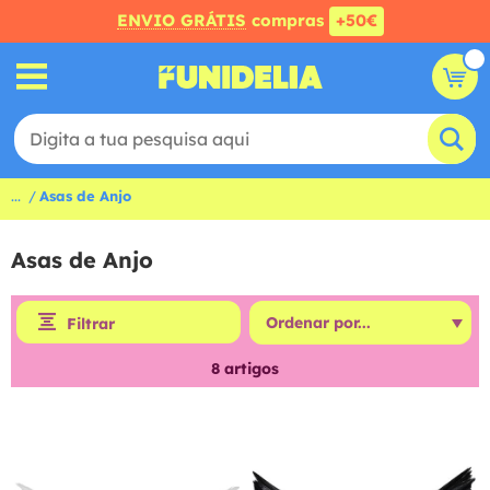
ENVIO GRÁTIS
compras
+50€
...
Asas de Anjo
Asas de Anjo
Filtrar
8
artigos