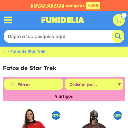
ENVIO GRÁTIS
compras
+50€
...
Fatos de Star Trek
Fatos de Star Trek
Filtrar
9
artigos
-37%
-23%