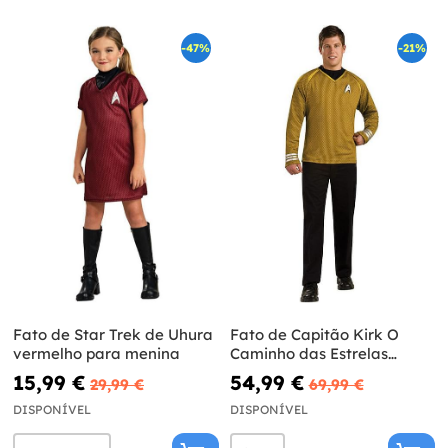
-47%
-21%
Fato de Star Trek de Uhura
Fato de Capitão Kirk O
vermelho para menina
Caminho das Estrelas
Grand Heritage para
15,99 €
54,99 €
29,99 €
69,99 €
adulto
DISPONÍVEL
DISPONÍVEL