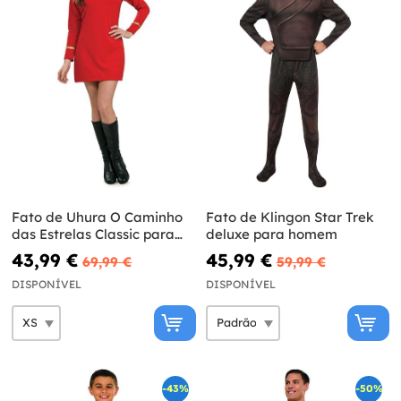
Fato de Uhura O Caminho
Fato de Klingon Star Trek
das Estrelas Classic para
deluxe para homem
mulher
43,99 €
45,99 €
69,99 €
59,99 €
DISPONÍVEL
DISPONÍVEL
-43%
-50%