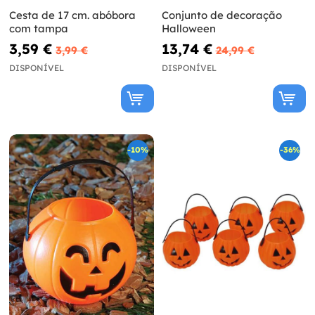
Cesta de 17 cm. abóbora
Conjunto de decoração
com tampa
Halloween
3,59 €
13,74 €
3,99 €
24,99 €
DISPONÍVEL
DISPONÍVEL
-10%
-36%