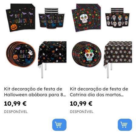
Kit decoração de festa de
Kit decoração de festa de
Halloween abóbora para 8
Catrina dia dos mortos
pessoas - Happy Halloween
para 8 pessoas - Day of the
10,99 €
10,99 €
Dead
DISPONÍVEL
DISPONÍVEL