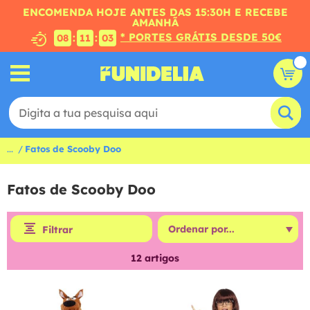
ENCOMENDA HOJE ANTES DAS 15:30H E RECEBE
AMANHÃ
* PORTES GRÁTIS DESDE 50€
:
:
08
11
02
...
Fatos de Scooby Doo
Fatos de Scooby Doo
Filtrar
12
artigos