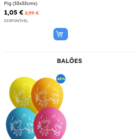
Pig (33x33cms)
1,05 €
2,99 €
DISPONÍVEL
BALÕES
-65%