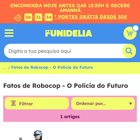
ENCOMENDA HOJE ANTES DAS 15:30H E RECEBE
AMANHÃ
* PORTES GRÁTIS DESDE 50€
:
:
06
31
34
...
Fatos de Robocop - O Polícia do Futuro
Fatos de Robocop - O Polícia do Futuro
Filtrar
1
artigos