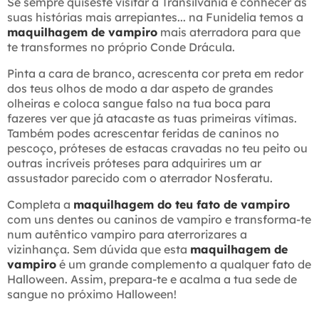
Se sempre quiseste visitar a Transilvânia e conhecer as
suas histórias mais arrepiantes... na Funidelia temos a
maquilhagem de vampiro
mais aterradora para que
te transformes no próprio Conde Drácula.
Pinta a cara de branco, acrescenta cor preta em redor
dos teus olhos de modo a dar aspeto de grandes
olheiras e coloca sangue falso na tua boca para
fazeres ver que já atacaste as tuas primeiras vítimas.
Também podes acrescentar feridas de caninos no
pescoço, próteses de estacas cravadas no teu peito ou
outras incríveis próteses para adquirires um ar
assustador parecido com o aterrador Nosferatu.
Completa a
maquilhagem do teu fato de vampiro
com uns dentes ou caninos de vampiro e transforma-te
num autêntico vampiro para aterrorizares a
vizinhança. Sem dúvida que esta
maquilhagem de
vampiro
é um grande complemento a qualquer fato de
Halloween. Assim, prepara-te e acalma a tua sede de
sangue no próximo Halloween!