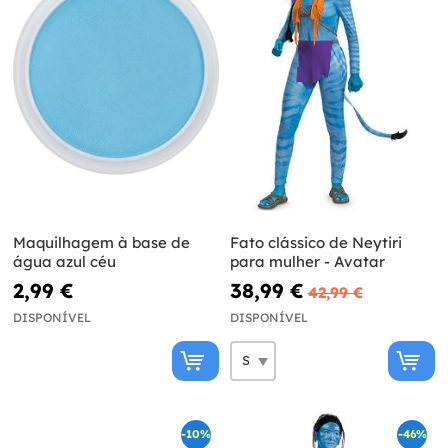
Maquilhagem à base de
Fato clássico de Neytiri
água azul céu
para mulher - Avatar
2,99 €
38,99 €
42,99 €
DISPONÍVEL
DISPONÍVEL
-10%
-46%