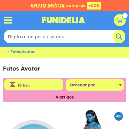
ENVIO GRÁTIS
compras
+50€
...
Fatos Avatar
Fatos Avatar
Filtrar
4
artigos
-9%