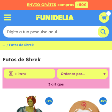
ENVIO GRÁTIS
compras
+50€
...
Fatos de Shrek
Fatos de Shrek
Filtrar
3
artigos
-9%
-45%