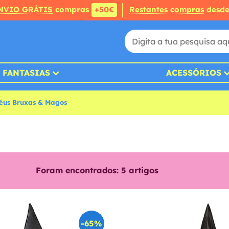
NVIO GRÁTIS
compras
+50€
Restantes compras
desd
FANTASIAS
ACESSÓRIOS
éus Bruxas & Magos
Foram encontrados:
5
artigos
-65%