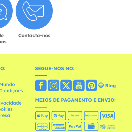
de
Contacta-nos
hos
O:
SEGUE-NOS NO:
o Mundo
Blog
e Condições
MEIOS DE PAGAMENTO E ENVIO:
rivacidade
ookies
resa
s