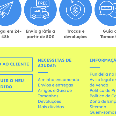
ega em 24-
Envio grátis a
Trocas e
Guia 
48h
partir de 50€
devoluções
Taman
NECESSITAS DE
INFORMAÇÃ
 AO CLIENTE
AJUDA?:
Funidelia n
A minha encomenda
Aviso legal 
UIR O MEU
Envios e entregas
de Venda
EDIDO
Artigos e Guia de
Política de P
Tamanhos
Política de C
Devoluções
Zona de Emp
Mais dúvidas
Sitemap
Quem-somo