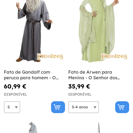
Fato de Gandalf com
Fato de Arwen para
peruca para homem - O
Menina - O Senhor dos
Senhor dos Anéis
Anéis
60,99 €
35,99 €
DISPONÍVEL
DISPONÍVEL