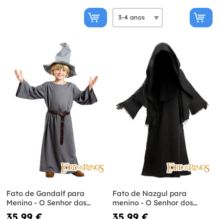
Fato de Gandalf para
Fato de Nazgul para
Menino - O Senhor dos
menino - O Senhor dos
Anéis
Anéis
35,99 €
35,99 €