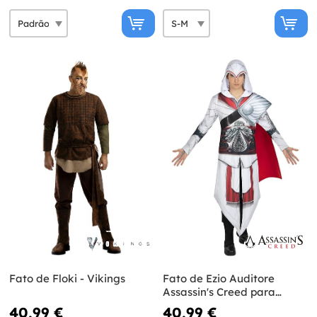
Fato de Floki - Vikings
Fato de Ezio Auditore
Assassin's Creed para
homem
40,99 €
40,99 €