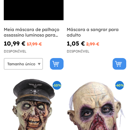
Meia máscara de palhaço
Máscara a sangrar para
assassino luminoso para
adulto
adulto
10,99 €
1,05 €
17,99 €
2,99 €
DISPONÍVEL
DISPONÍVEL
-10%
-60%