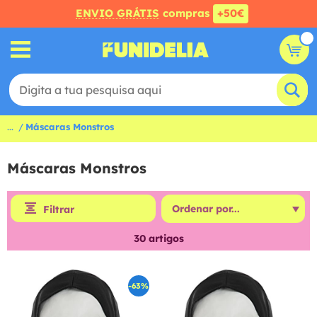
ENVIO GRÁTIS
compras
+50€
...
Máscaras Monstros
Máscaras Monstros
Filtrar
30
artigos
-63%