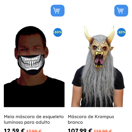
-30%
-10%
Meia máscara de esqueleto
Máscara de Krampus
luminoso para adulto
branco
12,59 €
107,99 €
17,99 €
119,99 €