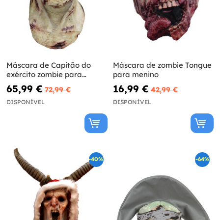
Máscara de Capitão do
Máscara de zombie Tongue
exército zombie para
para menino
adulto
65,99 €
16,99 €
72,99 €
42,99 €
DISPONÍVEL
DISPONÍVEL
-40%
-64%