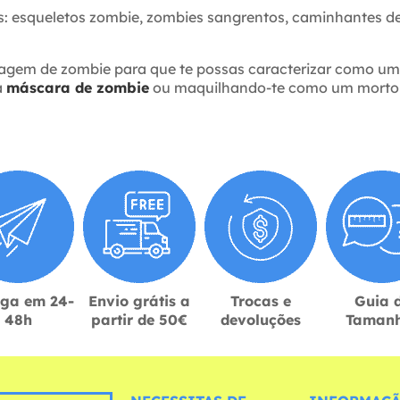
: esqueletos zombie, zombies sangrentos, caminhantes de
agem de zombie para que te possas caracterizar como um 
a
máscara de zombie
ou maquilhando-te como um morto vi
ega em 24-
Envio grátis a
Trocas e
Guia 
48h
partir de 50€
devoluções
Taman