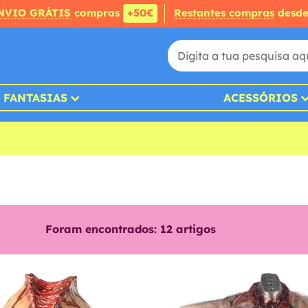
NVIO GRÁTIS
compras
+50€
Restantes compras
desd
FANTASIAS
ACESSÓRIOS
Foram encontrados:
12
artigos