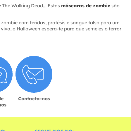
 The Walking Dead... Estas
máscaras de zombie
são
zombie com feridas, protésis e sangue falso para um
vo, o Halloween espera-te para que semeies o terror
de
Contacta-nos
hos