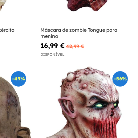
ército
Máscara de zombie Tongue para
menino
16,99 €
42,99 €
DISPONÍVEL
-49%
-56%