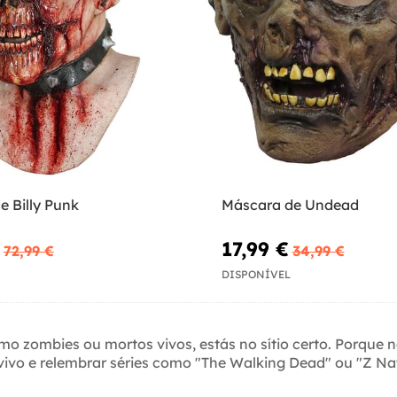
e Billy Punk
Máscara de Undead
17,99 €
72,99 €
34,99 €
DISPONÍVEL
como zombies ou mortos vivos, estás no sítio certo. Porqu
vivo e relembrar séries como "The Walking Dead" ou "Z Nat