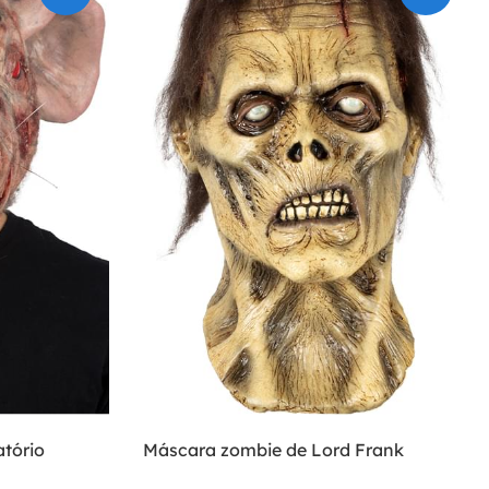
atório
Máscara zombie de Lord Frank