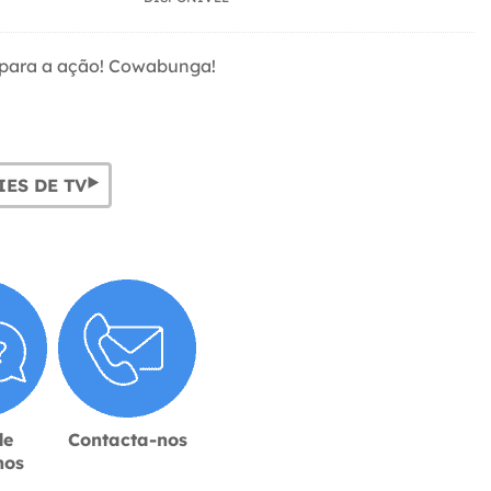
te para a ação! Cowabunga!
IES DE TV
de
Contacta-nos
hos