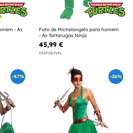
omem - As
Fato de Michelangelo para homem
- As Tartarugas Ninja
45,99 €
DISPONÍVEL
-47%
-26%