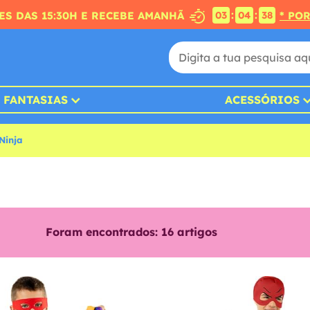
:
:
S DAS 15:30H E RECEBE AMANHÃ
* PO
03
04
36
FANTASIAS
ACESSÓRIOS
Ninja
Foram encontrados:
16
artigos