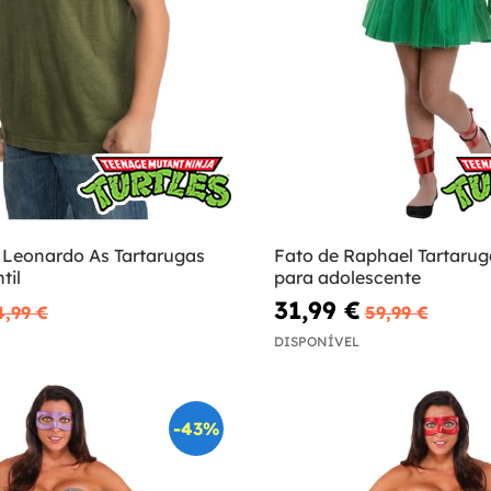
e Leonardo As Tartarugas
Fato de Raphael Tartarug
til
para adolescente
31,99 €
4,99 €
59,99 €
DISPONÍVEL
-43%