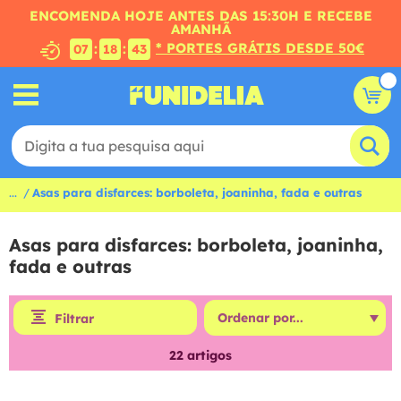
ENCOMENDA HOJE ANTES DAS 15:30H E RECEBE
AMANHÃ
* PORTES GRÁTIS DESDE 50€
:
:
07
18
43
...
Asas para disfarces: borboleta, joaninha, fada e outras
Asas para disfarces: borboleta, joaninha,
fada e outras
Filtrar
22
artigos