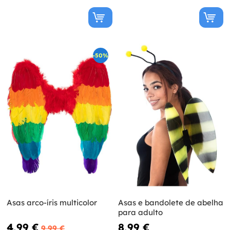
-50%
Asas arco-íris multicolor
Asas e bandolete de abelha
para adulto
4,99 €
8,99 €
9,99 €