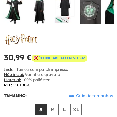
30,99 €
ÚLTIMO ARTIGO EM STOCK!
Inclui:
Túnica com patch impresso
Não inclui:
Varinha e gravata
Material:
100% poliéster
REF: 118180-0
TAMANHO:
Guia de tamanhos
S
M
L
XL