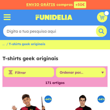
ENVIO GRÁTIS
compras
+50€
...
T-shirts geek originais
T-shirts geek originais
Filtrar
171
artigos
-64%
-64%