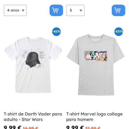
-41%
-55%
T-shirt de Darth Vader para
T-shirt Marvel logo collage
adulto - Star Wars
para homem
9,99 €
9,99 €
16,99 €
21,99 €