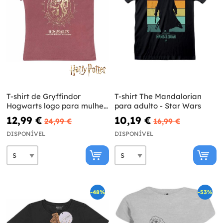
T-shirt de Gryffindor
T-shirt The Mandalorian
Hogwarts logo para mulher
para adulto - Star Wars
- Harry Potter
12,99 €
10,19 €
24,99 €
16,99 €
DISPONÍVEL
DISPONÍVEL
-48%
-53%