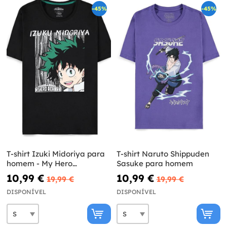
-45%
-45%
T-shirt Izuki Midoriya para
T-shirt Naruto Shippuden
homem - My Hero
Sasuke para homem
Academia
10,99 €
10,99 €
19,99 €
19,99 €
DISPONÍVEL
DISPONÍVEL