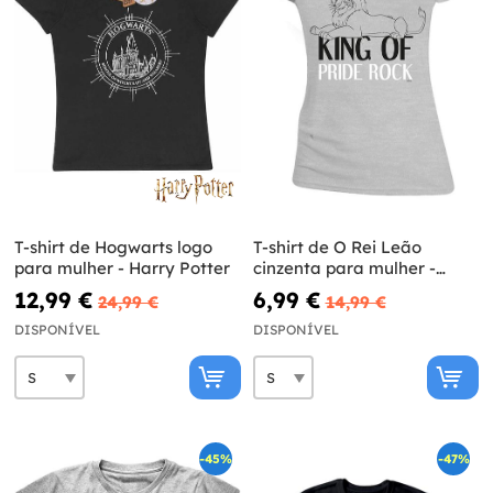
T-shirt de Hogwarts logo
T-shirt de O Rei Leão
para mulher - Harry Potter
cinzenta para mulher -
Disney
12,99 €
6,99 €
24,99 €
14,99 €
DISPONÍVEL
DISPONÍVEL
-45%
-47%