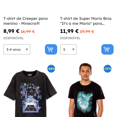
T-shirt de Creeper para
T-shirt de Super Mario Bros
menino - Minecraft
"It's a me Mario" para
homem
8,99 €
11,99 €
16,99 €
19,99 €
DISPONÍVEL
DISPONÍVEL
-44%
-33%