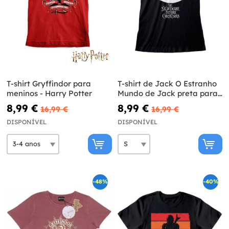
T-shirt Gryffindor para
T-shirt de Jack O Estranho
meninos - Harry Potter
Mundo de Jack preta para
mulher
8,99 €
8,99 €
16,99 €
16,99 €
DISPONÍVEL
DISPONÍVEL
-48%
-40%