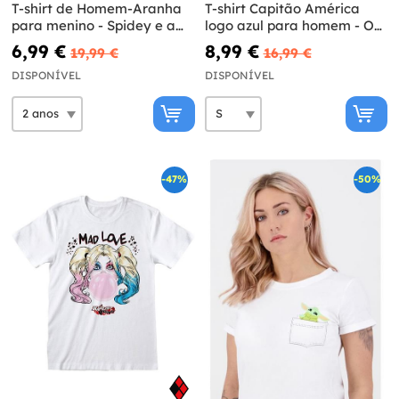
T-shirt de Homem-Aranha
T-shirt Capitão América
para menino - Spidey e a
logo azul para homem - Os
sua super equipa
Vingadores
6,99 €
8,99 €
19,99 €
16,99 €
DISPONÍVEL
DISPONÍVEL
-47%
-50%