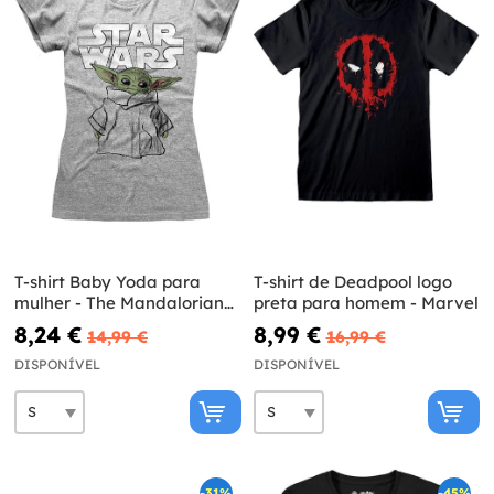
T-shirt Baby Yoda para
T-shirt de Deadpool logo
mulher - The Mandalorian
preta para homem - Marvel
Star Wars
8,24 €
8,99 €
14,99 €
16,99 €
DISPONÍVEL
DISPONÍVEL
-31%
-45%