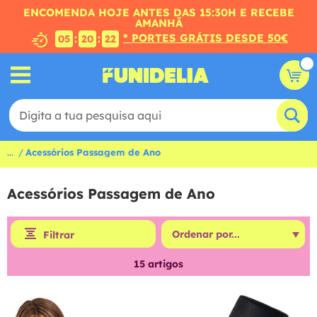
ENCOMENDA HOJE ANTES DAS 15:30H E RECEBE
AMANHÃ
* PORTES GRÁTIS DESDE 50€
:
:
05
20
21
...
Acessórios Passagem de Ano
Acessórios Passagem de Ano
Filtrar
15
artigos