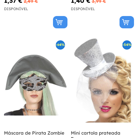
1,37 €
1,40 €
2,49 €
3,99 €
DISPONÍVEL
DISPONÍVEL
-64%
-54%
Máscara de Pirata Zombie
Míni cartola prateada