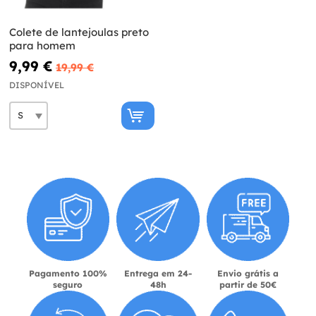
Colete de lantejoulas preto
para homem
9,99 €
19,99 €
DISPONÍVEL
Pagamento 100%
Entrega em 24-
Envio grátis a
seguro
48h
partir de 50€