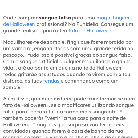
Onde comprar
sangue falso
para uma
maquilhagem
de Halloween
profissional? Na Funidelia! Consegue um
grande realismo para o teu
fato de Halloween
!
Maquilhares-te de zombie, fingir que foste mordido por
um vampiro, enganar todos com uma grande ferida no
pescoço... tudo isso é possível graças ao sangue falso.
Com o sangue artificial qualquer maquilhagem ganha
vida... até ao ponto em que na noite de Halloween
todos gritarão assustados quando te virem com o teu
disfarce, as tuas
feridas
e caminhando como um
zombie.
Além disso, qualquer disfarce pode transformar-se num
fato de Halloween... se o modificares utilizando sangue
falso para "decorá-lo" da forma mais sangrenta. E
também poderás “vestir” a tua casa para a noite de
Halloween... Imaginas que surpresa vão ter os teus
convidados quando forem à casa de banho da tua
mansão do terror e virem a banheira cheia de sangue?