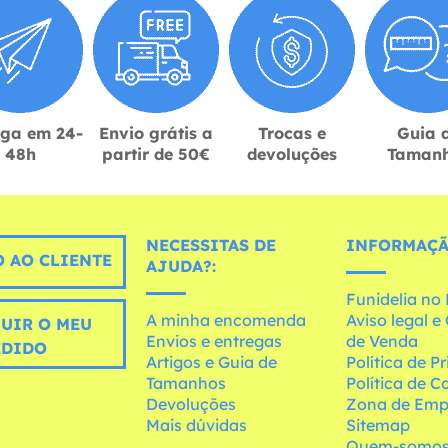
ega em 24-
Envio grátis a
Trocas e
Guia 
48h
partir de 50€
devoluções
Taman
NECESSITAS DE
INFORMAÇÃ
 AO CLIENTE
AJUDA?:
Funidelia n
A minha encomenda
Aviso legal 
UIR O MEU
Envios e entregas
de Venda
EDIDO
Artigos e Guia de
Política de P
Tamanhos
Política de C
Devoluções
Zona de Emp
Mais dúvidas
Sitemap
Quem-somo