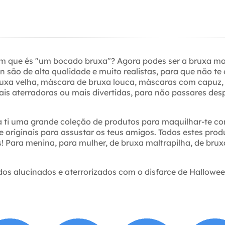
ram que és "um bocado bruxa"? Agora podes ser a bruxa m
 são de alta qualidade e muito realistas, para que não t
xa velha, máscara de bruxa louca, máscaras com capuz, co
s aterradoras ou mais divertidas, para não passares des
a ti uma grande coleção de produtos para maquilhar-te co
s e originais para assustar os teus amigos. Todos estes p
! Para menina, para mulher, de bruxa maltrapilha, de bru
dos alucinados e aterrorizados com o disfarce de Halloween