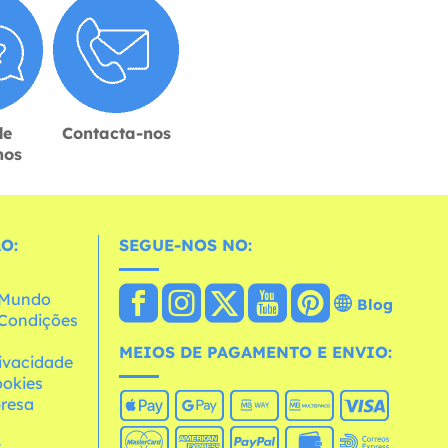
de
Contacta-nos
hos
O:
SEGUE-NOS NO:
o Mundo
Blog
e Condições
MEIOS DE PAGAMENTO E ENVIO:
rivacidade
ookies
resa
s