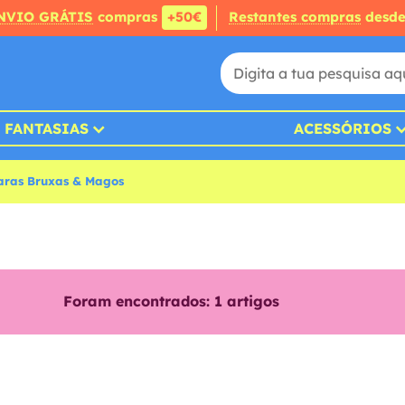
NVIO GRÁTIS
compras
+50€
Restantes compras
desd
FANTASIAS
ACESSÓRIOS
aras Bruxas & Magos
Foram encontrados:
1
artigos