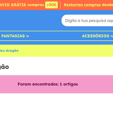
NVIO GRÁTIS
compras
+50€
Restantes compras
desd
FANTASIAS
ACESSÓRIOS
 teu dragão
gão
Foram encontrados:
1
artigos