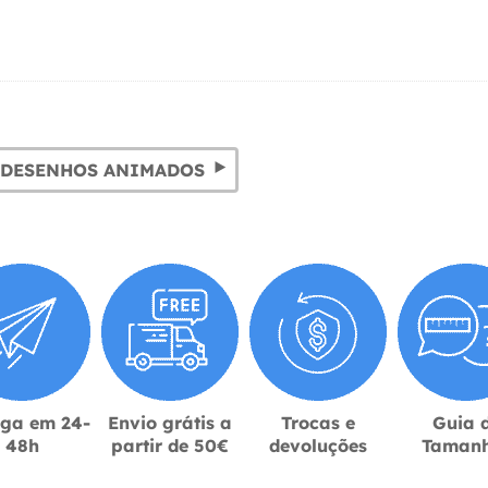
 DESENHOS ANIMADOS
ega em 24-
Envio grátis a
Trocas e
Guia 
48h
partir de 50€
devoluções
Taman