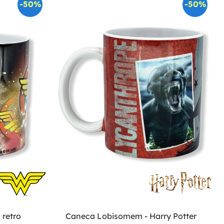
-50%
-50%
 retro
Caneca Lobisomem - Harry Potter