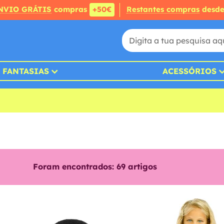
NVIO GRÁTIS
compras
+50€
Restantes compras
desd
FANTASIAS
ACESSÓRIOS
Foram encontrados:
69
artigos