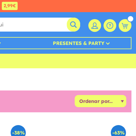
e
2,99€
PRESENTES & PARTY
-38%
-63%