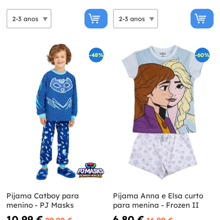
-48%
-60%
Pijama Catboy para
Pijama Anna e Elsa curto
menino - PJ Masks
para menina - Frozen II
10,99 €
6,80 €