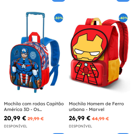
-30%
-40%
Mochila com rodas Capitão
Mochila Homem de Ferro
América 3D - Os
urbana - Marvel
Vingadores
20,99 €
26,99 €
29,99 €
44,99 €
DISPONÍVEL
DISPONÍVEL