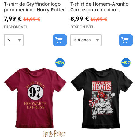
T-shirt de Gryffindor logo
T-shirt de Homem-Aranha
para menino - Harry Potter
Comics para menino -
Marvel
7,99 €
8,99 €
14,99 €
16,99 €
DISPONÍVEL
DISPONÍVEL
-47%
-40%