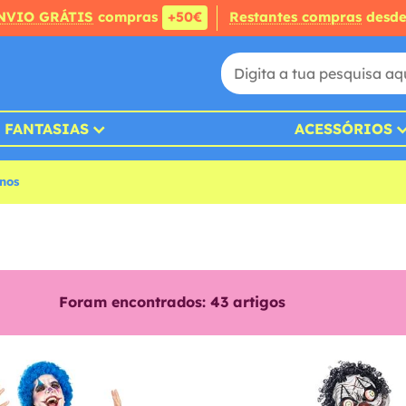
NVIO GRÁTIS
compras
+50€
Restantes compras
desd
FANTASIAS
ACESSÓRIOS
inos
Foram encontrados:
43
artigos