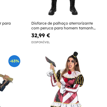
r para
Disfarce de palhaço aterrorizante
com peruca para homem tamanho
grande
32,99 €
DISPONÍVEL
-63%