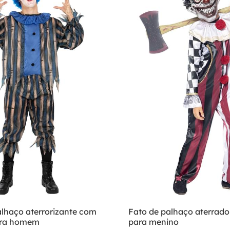
alhaço aterrorizante com
Fato de palhaço aterrad
ara homem
para menino