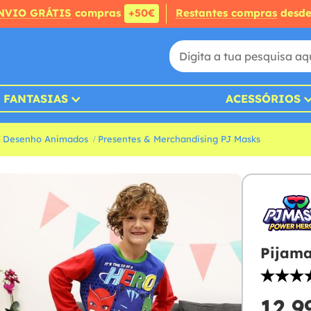
NVIO GRÁTIS
compras
+50€
Restantes compras
desd
FANTASIAS
ACESSÓRIOS
g Desenho Animados
Presentes & Merchandising PJ Masks
Pijama
12,9