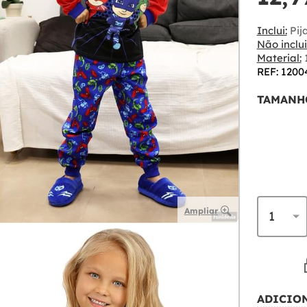
Inclui:
Pij
Não inclui
Material:
REF: 1200
TAMANH
Ampliar
ADICIO