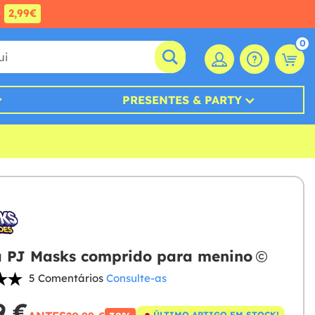
e
2,99€
0
PRESENTES & PARTY
 PJ Masks comprido para menino
5 Comentários
Consulte-as
9 €
ÚLTIMO ARTIGO EM STOCK!