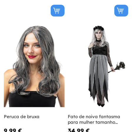
Peruca de bruxa
Fato de noiva fantasma
para mulher tamanho
grande
9,99 €
34,99 €