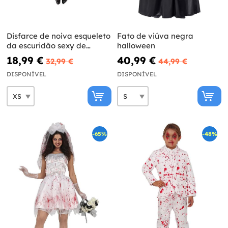
Disfarce de noiva esqueleto
Fato de viúva negra
da escuridão sexy de
halloween
Halloween para mulher
18,99 €
40,99 €
32,99 €
44,99 €
DISPONÍVEL
DISPONÍVEL
-65%
-48%