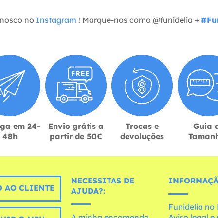
onosco no
Instagram
! Marque-nos como @funidelia +
#Fun
ega em 24-
Envio grátis a
Trocas e
Guia 
48h
partir de 50€
devoluções
Taman
NECESSITAS DE
INFORMAÇÃ
 AO CLIENTE
AJUDA?:
Funidelia n
A minha encomenda
Aviso legal 