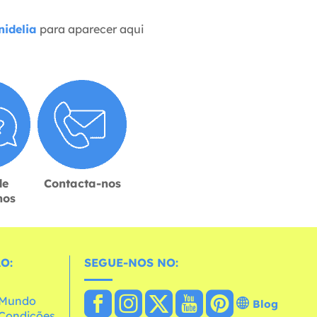
idelia
para aparecer aqui
de
Contacta-nos
hos
O:
SEGUE-NOS NO:
o Mundo
Blog
e Condições