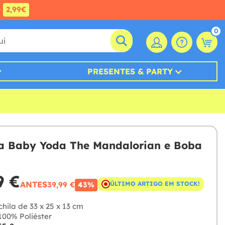
e
2,99€
0
PRESENTES & PARTY
a Baby Yoda The Mandalorian e Boba
9 €
ANTES
39,99 €
ÚLTIMO ARTIGO EM STOCK!
43%
hila de 33 x 25 x 13 cm
00% Poliéster