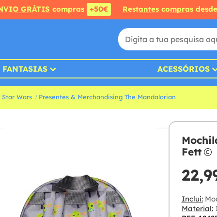
NVIO GRÁTIS
compras
+50€
Restantes compras
desd
FANTASIAS
ACESSÓRIOS
 Star Wars
Presentes & Merchandising The Mandalorian
Mochil
Fett
22,9
Inclui:
Moc
Material:
1