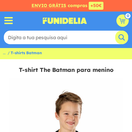
ENVIO GRÁTIS
compras
+50€
0
...
T-shirts Batman
T-shirt The Batman para menino