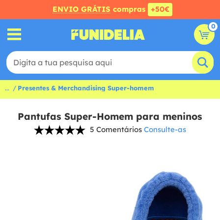
ENVIO GRÁTIS
compras
+50€
0
...
Presentes & Merchandising Super-homem
Pantufas Super-Homem para meninos
5 Comentários
Consulte-as