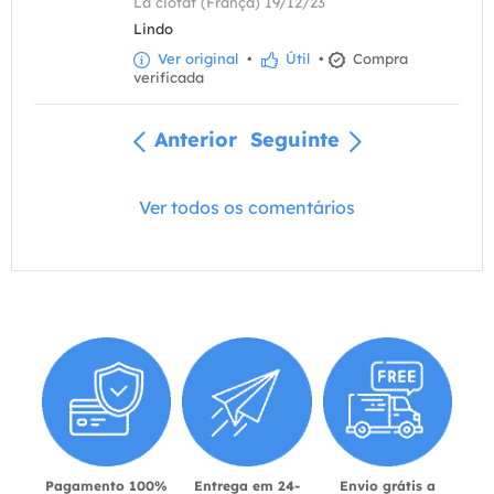
La ciotat (França) 19/12/23
Lindo
Ver original
•
Útil
•
Compra
verificada
Anterior
Seguinte
Ver todos os comentários
Pagamento 100%
Entrega em 24-
Envio grátis a