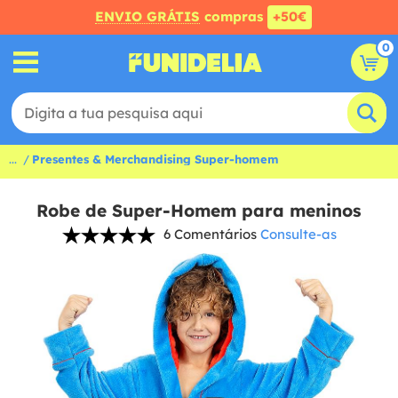
ENVIO GRÁTIS
compras
+50€
0
...
Presentes & Merchandising Super-homem
Robe de Super-Homem para meninos
6 Comentários
Consulte-as