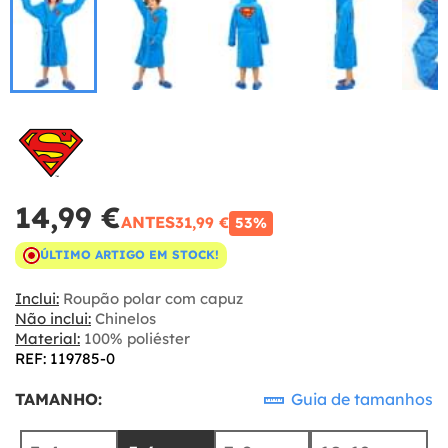
14,99 €
ANTES
31,99 €
53%
ÚLTIMO ARTIGO EM STOCK!
Inclui:
Roupão polar com capuz
Não inclui:
Chinelos
Material:
100% poliéster
REF: 119785-0
TAMANHO:
Guia de tamanhos