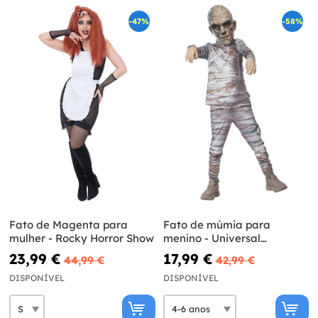
-47%
-58%
Fato de Magenta para
Fato de múmia para
mulher - Rocky Horror Show
menino - Universal
Monsters
23,99 €
17,99 €
44,99 €
42,99 €
DISPONÍVEL
DISPONÍVEL