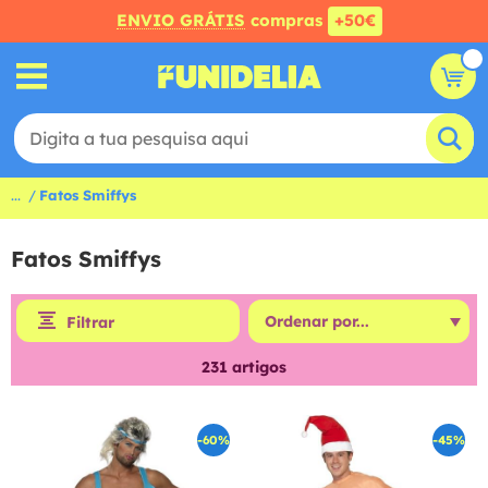
ENVIO GRÁTIS
compras
+50€
...
Fatos Smiffys
Fatos Smiffys
Filtrar
231
artigos
-60%
-45%