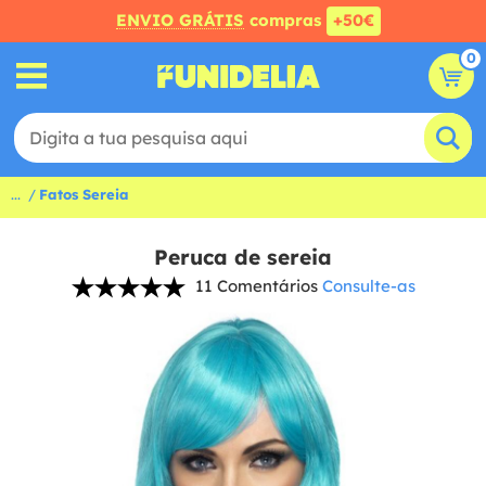
ENVIO GRÁTIS
compras
+50€
0
...
Fatos Sereia
Peruca de sereia
11 Comentários
Consulte-as