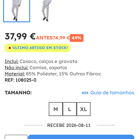
37,99 €
ANTES
74,99 €
49%
ÚLTIMO ARTIGO EM STOCK!
Inclui:
Casaco, calças e gravata
Não inclui:
Camisa, sapatos
Material:
85% Poliéster, 15% Outras Fibras:
REF: 108025-0
TAMANHO:
Guia de tamanhos
M
L
XL
RECEBE 2026-08-11