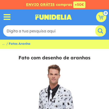
ENVIO GRÁTIS
compras
+50€
0
...
Fatos Aranha
Fato com desenho de aranhas