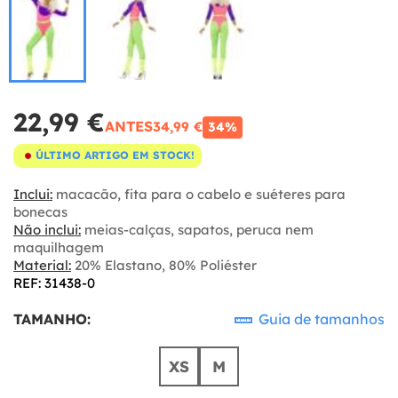
22,99 €
ANTES
34,99 €
34%
ÚLTIMO ARTIGO EM STOCK!
Inclui:
macacão, fita para o cabelo e suéteres para
bonecas
Não inclui:
meias-calças, sapatos, peruca nem
maquilhagem
Material:
20% Elastano, 80% Poliéster
REF: 31438-0
TAMANHO:
Guia de tamanhos
XS
M