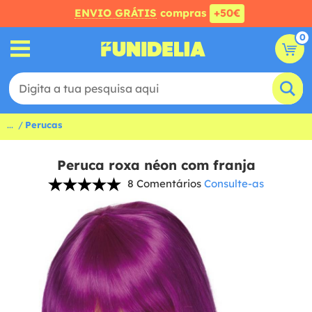
ENVIO GRÁTIS
compras
+50€
0
...
Perucas
Peruca roxa néon com franja
8 Comentários
Consulte-as