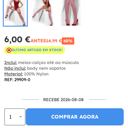
6,00 €
ANTES
14,99 €
60%
ÚLTIMO ARTIGO EM STOCK!
Inclui:
meias-calças até ao músculo
Não inclui:
body nem sapatos
Material:
100% Nylon
REF: 29909-0
RECEBE 2026-08-08
COMPRAR AGORA