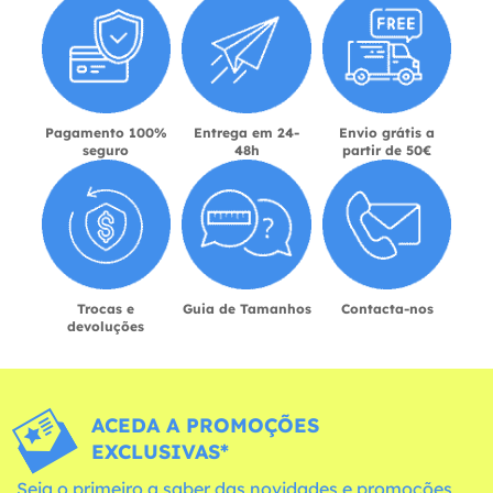
Pagamento 100%
Entrega em 24-
Envio grátis a
seguro
48h
partir de 50€
Trocas e
Guia de Tamanhos
Contacta-nos
devoluções
ACEDA A PROMOÇÕES
EXCLUSIVAS*
Seja o primeiro a saber das novidades e promoções