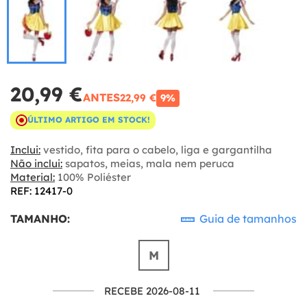
20,99 €
ANTES
22,99 €
9%
ÚLTIMO ARTIGO EM STOCK!
Inclui:
vestido, fita para o cabelo, liga e gargantilha
Não inclui:
sapatos, meias, mala nem peruca
Material:
100% Poliéster
REF: 12417-0
TAMANHO:
Guia de tamanhos
M
RECEBE 2026-08-11