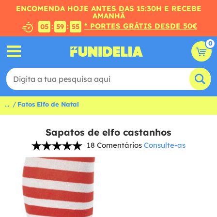
ENCOMENDA HOJE ANTES DAS 15:30H E RECEBE
AMANHÃ
* PORTES GRÁTIS DESDE 50€
:
:
05
59
54
0
...
Fatos Elfo de Natal
Sapatos de elfo castanhos
18 Comentários
Consulte-as