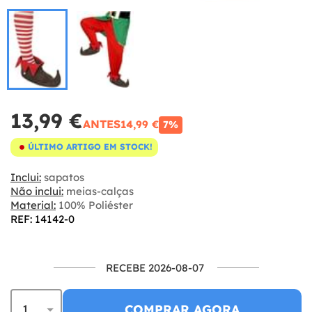
13,99 €
ANTES
14,99 €
7%
ÚLTIMO ARTIGO EM STOCK!
Inclui:
sapatos
Não inclui:
meias-calças
Material:
100% Poliéster
REF: 14142-0
RECEBE 2026-08-07
COMPRAR AGORA