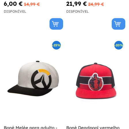
Academia
6,00 €
21,99 €
14,99 €
24,99 €
DISPONÍVEL
DISPONÍVEL
-25%
-20%
Boné Melée para adulto -
Boné Deadpool vermelho