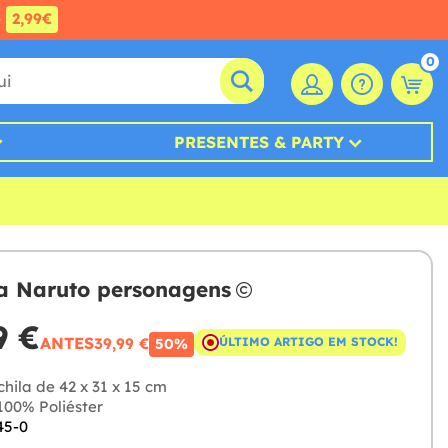
e
2,99€
0
PRESENTES & PARTY
a Naruto personagens
9 €
ANTES
39,99 €
ÚLTIMO ARTIGO EM STOCK!
50%
hila de 42 x 31 x 15 cm
00% Poliéster
45-0