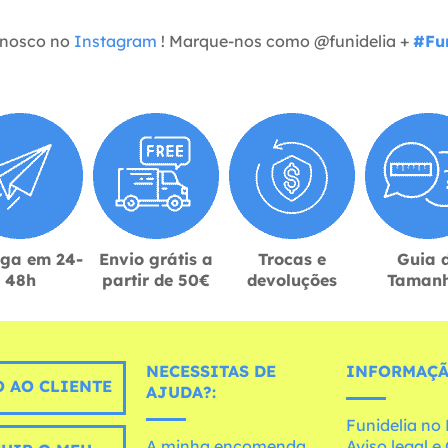
onosco no
Instagram
! Marque-nos como @funidelia +
#Fun
ega em 24-
Envio grátis a
Trocas e
Guia 
48h
partir de 50€
devoluções
Taman
NECESSITAS DE
INFORMAÇÃ
 AO CLIENTE
AJUDA?:
Funidelia n
A minha encomenda
Aviso legal 