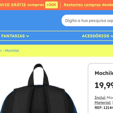
NVIO GRÁTIS
compras
+50€
Restantes compras
desd
FANTASIAS
ACESSÓRIOS
r
Mochilas
Mochil
19,9
Inclui:
Moc
Material:
1
REF: 1214