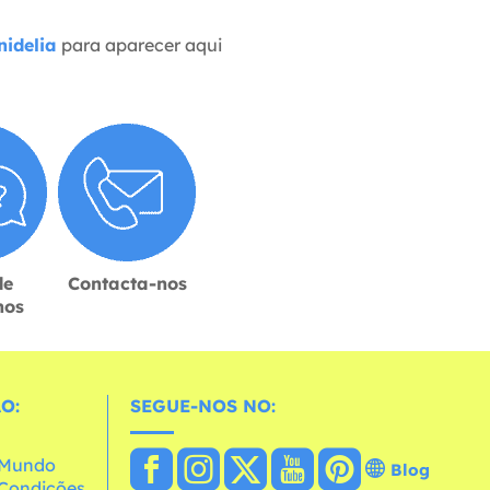
idelia
para aparecer aqui
de
Contacta-nos
hos
O:
SEGUE-NOS NO:
o Mundo
Blog
e Condições