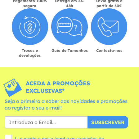
Pagamento 100%
Entrega em 24-
Envio grátis a
seguro
48h
partir de 50€
Trocas e
Guia de Tamanhos
Contacta-nos
devoluções
ACEDA A PROMOÇÕES
EXCLUSIVAS*
Seja o primeiro a saber das novidades e promoções
ao registar o seu e-mail!
SUBSCREVER
Li e aceito o aviso legal e as
condições
de