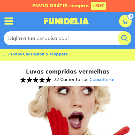
ENVIO GRÁTIS
compras
+50€
0
...
Fatos Charleston & Flappers
Luvas compridas vermelhas
37 Comentários
Consulte-as